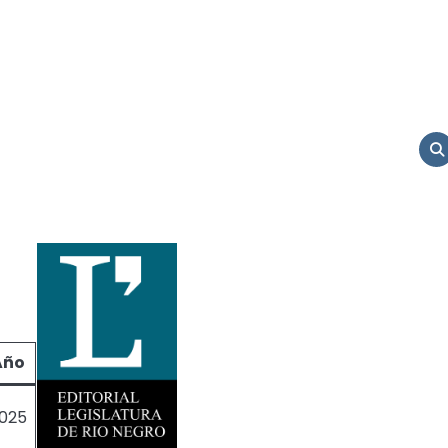
Año
025