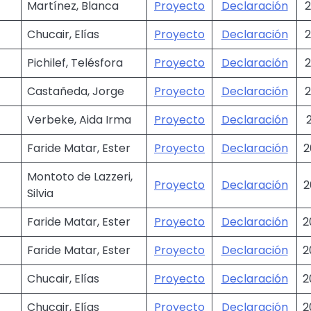
Martínez, Blanca
Proyecto
Declaración
2
Chucair, Elías
Proyecto
Declaración
2
Pichilef, Telésfora
Proyecto
Declaración
2
Castañeda, Jorge
Proyecto
Declaración
2
Verbeke, Aida Irma
Proyecto
Declaración
Faride Matar, Ester
Proyecto
Declaración
2
Montoto de Lazzeri,
Proyecto
Declaración
2
Silvia
Faride Matar, Ester
Proyecto
Declaración
2
Faride Matar, Ester
Proyecto
Declaración
2
Chucair, Elías
Proyecto
Declaración
2
Chucair, Elías
Proyecto
Declaración
2