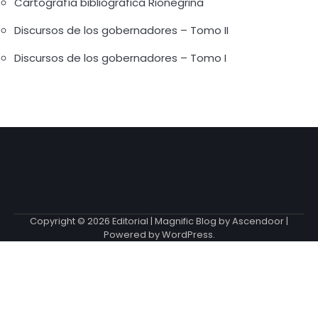
Cartografía bibliográfica Rionegrina
Discursos de los gobernadores – Tomo II
Discursos de los gobernadores – Tomo I
Copyright © 2026
Editorial
| Magnific Blog by
Ascendoor
|
Powered by
WordPress
.