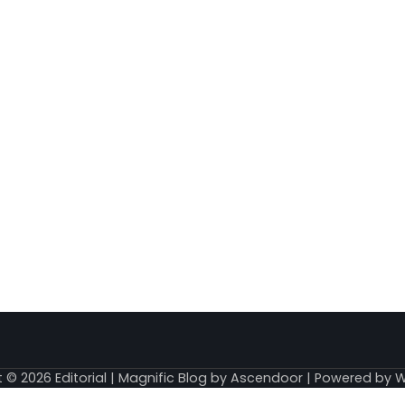
t © 2026
Editorial
| Magnific Blog by
Ascendoor
| Powered by
W