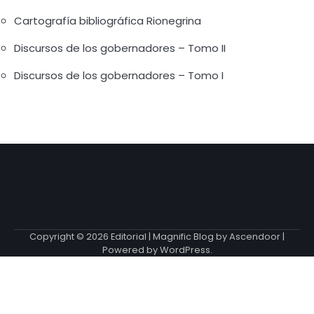
Cartografía bibliográfica Rionegrina
Discursos de los gobernadores – Tomo II
Discursos de los gobernadores – Tomo I
Copyright © 2026
Editorial
| Magnific Blog by
Ascendoor
|
Powered by
WordPress
.