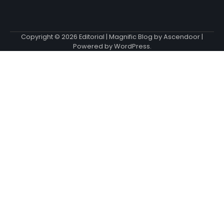
Copyright © 2026
Editorial
| Magnific Blog by
Ascendoor
|
Powered by
WordPress
.