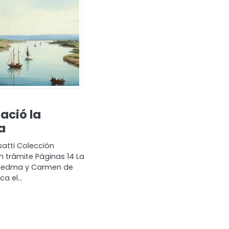
ació la
a
satti Colección
en trámite Páginas 14 La
Viedma y Carmen de
ca el…